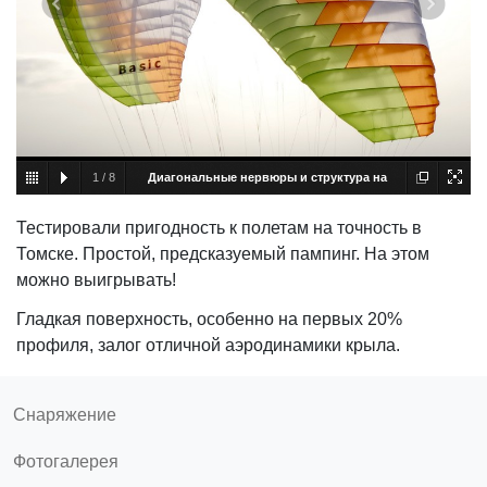
1
/
8
Диагональные нервюры и структура на
проствет
АСА Бейсик lite, диагональные нервюры и
Тестировали пригодность к полетам на точность в
структура на просвет
Томске. Простой, предсказуемый пампинг. На этом
можно выигрывать!
Гладкая поверхность, особенно на первых 20%
профиля, залог отличной аэродинамики крыла.
Снаряжение
Фотогалерея